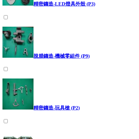
精密鑄造-LED燈具外殼 (P3)
脫腊鑄造-機械零組件 (P9)
精密鑄造-玩具槍 (P2)