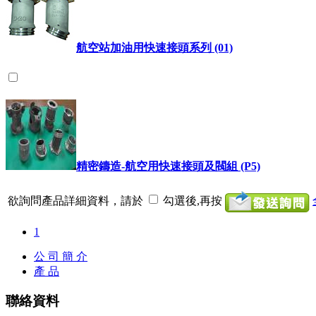
航空站加油用快速接頭系列 (01)
精密鑄造-航空用快速接頭及閥組 (P5)
欲詢問產品詳細資料，請於
勾選後,再按
1
公 司 簡 介
產 品
聯絡資料